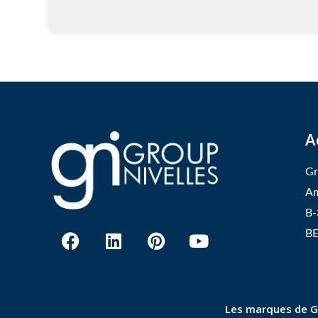
A
Gr
Am
B-
BE
Les marques de Gr