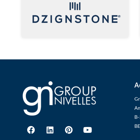
A
Gr
Am
B-
BE